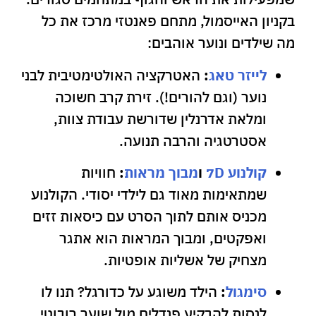
בקניון האייסמול, מתחם פאנטזי מרכז את כל
מה שילדים ונוער אוהבים:
לייזר טאג
:
האטרקציה האולטימטיבית לבני
נוער (וגם להורים!). זירת קרב חשוכה
ומלאת אדרנלין שדורשת עבודת צוות,
אסטרטגיה והרבה תנועה.
קולנוע 7D
ו
מבוך מראות
:
חוויות
שמתאימות מאוד גם לילדי יסודי. הקולנוע
מכניס אותם לתוך הסרט עם כיסאות זזים
ואפקטים, ומבוך המראות הוא אתגר
מצחיק של אשליות אופטיות.
סימגול
:
הילד משוגע על כדורגל? תנו לו
לנסות להבקיע פנדלים מול שוער רובוטי