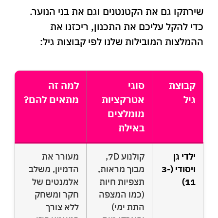
שירתקו גם את הקטנטנים וגם את בני הנוער.
כדי להקל עליכם את התכנון, ריכזנו את
ההמלצות המובילות שלנו לפי קבוצות גיל:
קבוצת
סוגי
למה זה
גיל
אטרקציות
מתאים להם?
מומלצים
באילת
ילדי גן
קולנוע 7D,
מעורר את
ויסודי (3-
מבוך מראות,
הדמיון, משלב
11)
תצפיות חיות
אלמנטים של
(כמו המצפה
חקר ומשחק
התת ימי)
ללא צורך