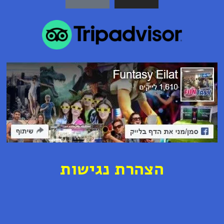
ה
צ
ה
ר
ת נ
ג
י
ש
ו
ת