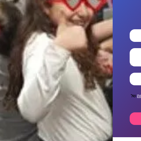
ות
של