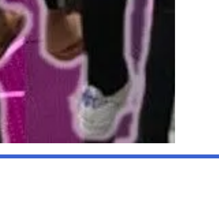
יות
השאירו 