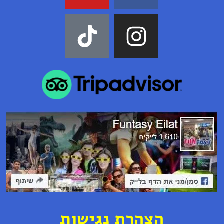
ה
צ
ה
ר
ת נ
ג
י
ש
ו
ת