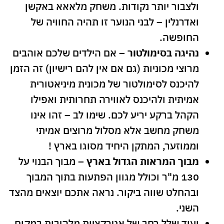
ולצבור יותר נקודות. משחק מלאאא באקשן
ואדרנלין – לבני הנוער זו תהיה החוויה של
החופשה.
נהיגה בסימולטור
– אם הילדים שלכם אוהבים
מרוצי מכוניות (גם אם אין להם רישיון) זה הזמן
להיכנס לסימולטור של מכונית מיניאטורית
אמיתית ולהיכנס לאווירה תחרותית ואפילו
הקהל ברקע יריע לכם. שימו לב – זהו אינו
משחק מחשב אלא מסלול מרוצים אמיתי
וממוזער, המתקן היחיד מסוגו בארץ !
מבוך המראות הגדול בארץ
– מבוך הבנוי על
130 מ"ר וכולל מגוון הפתעות בתוך המבוך
ובהחלט שווה ביקור. נראה אתכם יוצאים מהצד
השני.
ועוד שלל רחב של אטרקציות מלהיבות במקום