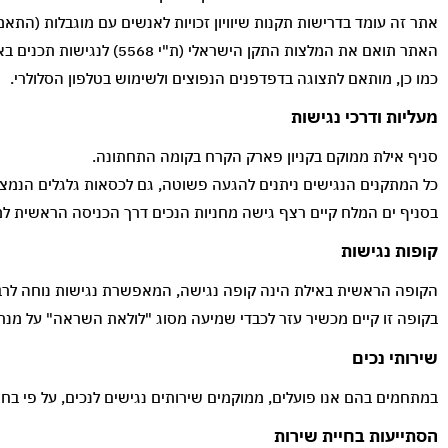
אתר זה עומד בדרישות תקנות שיוויון זכויות לאנשים עם מוגבלות (התאמות 
האתר תואם את המלצות התקן הישראלי (ת"י 5568) לנגישות תכנים באינטרנט ברמת AA ואת המלצות מסמך WCAG2.0 מאת ארגון W3C.
כמו כן, מותאם לתצוגה בדפדפנים הנפוצים ולשימוש בטלפון הסלולרי.
מעליות ודרכי נגישות
סניף אילת ממוקם בקניון פארק הקרח בקומה התחתונה.
כל המתקנים הנגישים ניתנים להגעה פשוטה, גם לכסאות גלגלים הנמצ
בסניף ים המלח קיים רצף גישה מחניות הנכים דרך הכניסה הראשית למ
קופות נגישות
הקופה הראשית באילת הינה קופה נגישה, המאפשרת נגישות נוחה לרבו
בקופה זו קיים מכשיר עזר לכבדי שמיעה מסוג "לולאת השראה" על מנת
שירותי נכים
במתחמים בהם אנו פועלים, ממוקמים שירותים נגישים לנכים, על פי בח
הסתייעות בחיית שירות