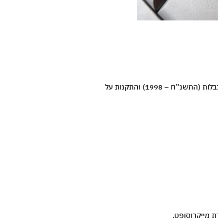
בסניפים ניתן למצוא את התאמות הנגישות המפורטות בעמוד זה. התאמות אלו נעשות בכפוף ובהתאם להוראות חוק שוויון זכויות לאנשים עם מוגבלות (התשנ”ח – 1998) והתקנות על