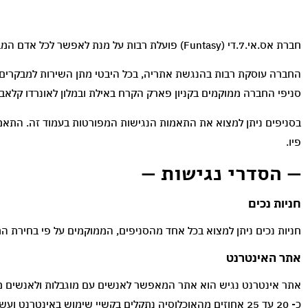
חברת אס.אי.7.די (Funtasy) פועלת רבות על מנת לאפשר לכל אדם המבקר בסניפי אילת וים המלח חוויה מהנה, שוויונית ומכבדת.
החברה עוסקת רבות בהנגשת אתריה, בכל היבטי מתן השירות למבקרים.
סניפי החברה ממוקמים בקניון פארק הקרח באילת ובמלון לאונרדו קלאב
פיו.
— הסדרי נגישות —
חניות נכים
חניות נכים ניתן למצוא בכל אחד מהסניפים, הממוקמים על פי בחירת ה
אתר האינטרנט
אתר אינטרנט נגיש הוא אתר המאפשר לאנשים עם מוגבלות ולאנשים מבו
כ- 20 עד 25 אחוזים מהאוכלוסיה נתקלים בקשיי שימוש באינטרנט ועשויים להיטיב מתכני אינטרנט נגישים יותר, כך על פי מחקר שנערך ע"י חברת מייקרוסופט.