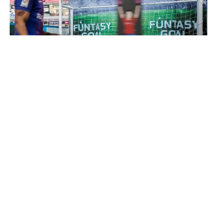
סימולטור כדורגל - סימגול