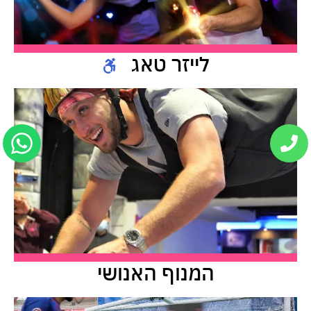
לייזר טאג
המנוף האנושי