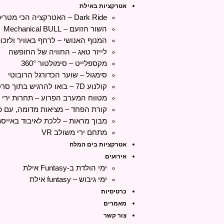
אטרקציות באילת
Dark Ride – האטרקציה הכי מטריפה בארץ
השור הזועם – Mechanical BULL
המנוף האנושי – לרחף באוויר ולזכ
לייזר טאג – החוויה של החופשה
מקספלייט – סימולטור 360°
סימגול – שוער הכדורגל הרובוטי
קולנוע 7D – בואו להרגיש בתוך סרט
מטווח המערב הפרוע – תחרות ירי כ
קורת הפחד – מציאות מדומה, עם פ
מבוך מראות – ללכת לאיבוד באייסמ
מתחם ירי משולב VR
אטרקציות בים המלח
אירועים
ימי הולדת ב-Funtasy אילת
ימי גיבוש – funtasy אילת
כרטיסיות
מאמרים
צור קשר