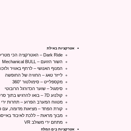
אטרקציות באילת
Dark Ride – האטרקציה הכי מטריפה בארץ
השור הזועם – Mechanical BULL
המנוף האנושי – לרחף באוויר ולזכ
לייזר טאג – החוויה של החופשה
מקספלייט – סימולטור 360°
סימגול – שוער הכדורגל הרובוטי
קולנוע 7D – בואו להרגיש בתוך סרט
מטווח המערב הפרוע – תחרות ירי כ
קורת הפחד – מציאות מדומה, עם פ
מבוך מראות – ללכת לאיבוד באייסמ
מתחם ירי משולב VR
אטרקציות בים המלח