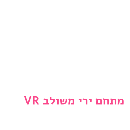
פאנטזי
מתחם ירי משולב VR
האטרקציות הכי מיוחדות בעולם,
הגיעו אלינו לאילת!