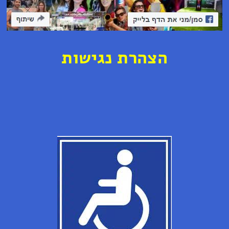
ה
צ
ה
ר
ת נ
ג
י
ש
ו
ת