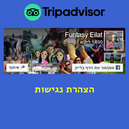
ה
צ
ה
ר
ת נ
ג
י
ש
ו
ת