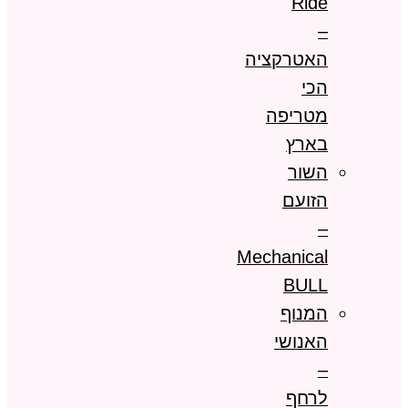
Ride
–
האטרקציה
הכי
מטריפה
בארץ
השור
הזועם
–
Mechanical
BULL
המנוף
האנושי
–
לרחף