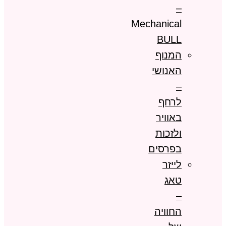
–
Mechanical
BULL
המנוף
האנושי
–
לרחף
באוויר
ולזכות
בפרסים
לייזר
טאג
–
החוויה