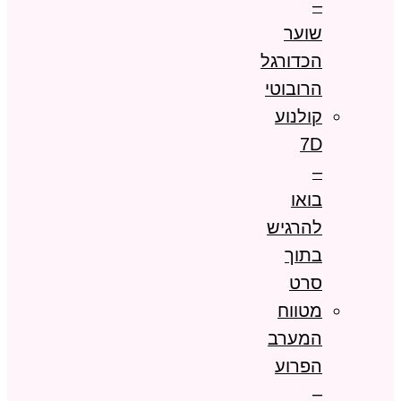
–
שוער
הכדורגל
הרובוטי
קולנוע
7D
–
בואו
להרגיש
בתוך
סרט
מטווח
המערב
הפרוע
–