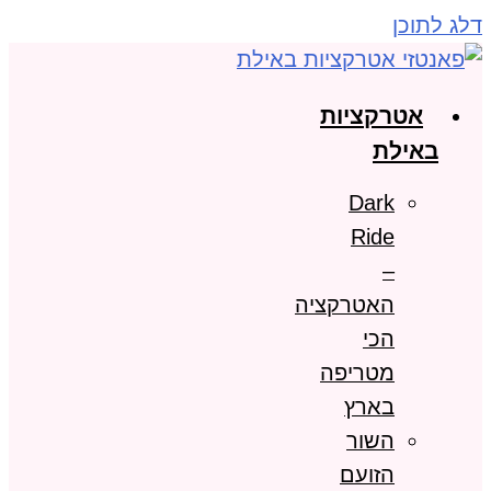
דלג לתוכן
אטרקציות
באילת
Dark
Ride
–
האטרקציה
הכי
מטריפה
בארץ
השור
הזועם