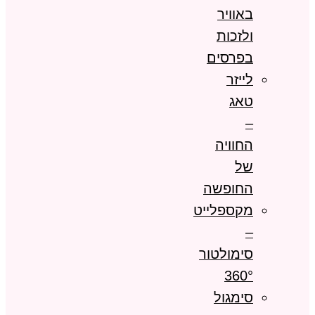
באוויר
ולזכות
בפרסים
לייזר
טאג
–
החוויה
של
החופשה
מקספלייט
–
סימולטור
360°
סימגול