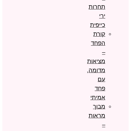
תחרות
ירי
כייפית
קורת
הפחד
–
מציאות
מדומה,
עם
פחד
אמיתי
מבוך
מראות
–