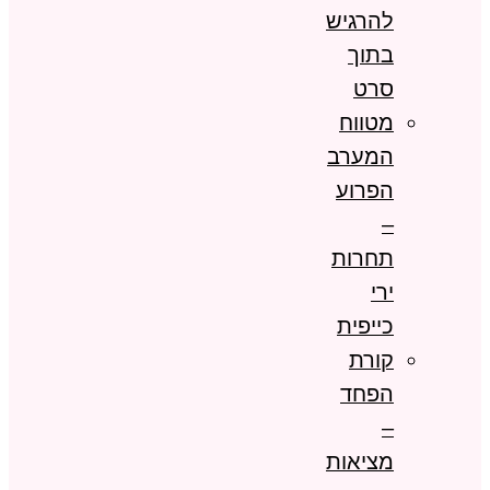
להרגיש
בתוך
סרט
מטווח
המערב
הפרוע
–
תחרות
ירי
כייפית
קורת
הפחד
–
מציאות