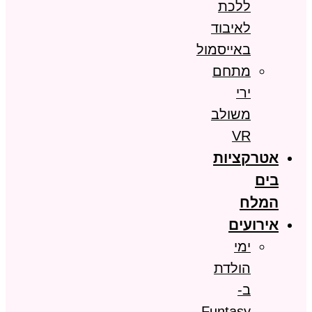
ללכת
לאיבוד
באייסמול
מתחם
ירי
משולב
VR
אטרקציות
בים
המלח
אירועים
ימי
הולדת
ב-
Funtasy