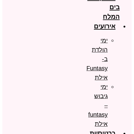
בים
המלח
אירועים
ימי
הולדת
ב-
Funtasy
אילת
ימי
גיבוש
–
funtasy
אילת
כרטיסיות