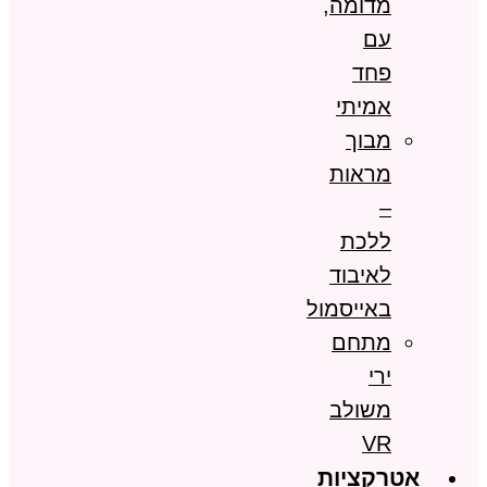
מדומה,
עם
פחד
אמיתי
מבוך
מראות
–
ללכת
לאיבוד
באייסמול
מתחם
ירי
משולב
VR
אטרקציות