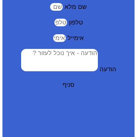
שם מלא
טלפון
אימייל
הודעה
סניף