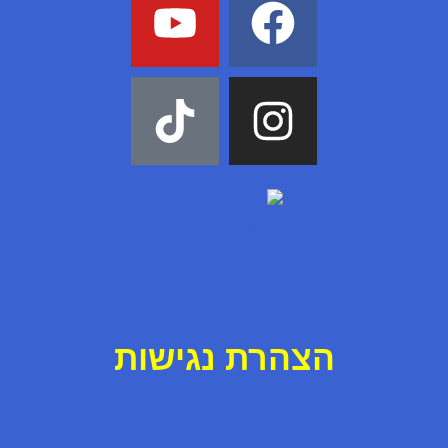
ה
צ
ה
ר
ת נ
ג
י
ש
ו
ת