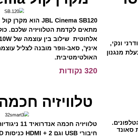
JBL Cinema SB120 הוא 
Nespre בעיצוב מודרני ונקי,
אינץ', סאב-וופר מובנה לצליל עוצמת
עלת מנגנון
האולטימטיבית.
320 נקודות
טלוויזיה חכמה 32 אינץ
טלפונים.
ת סאונד
חיבורי USB וגם HDMI + 2 כניסות HD מולטימדיה