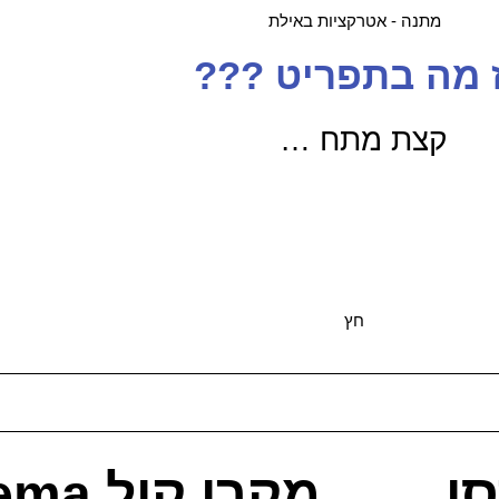
 מה בתפריט ???
קצת מתח …
ו
מקרן קול JBL Cinema