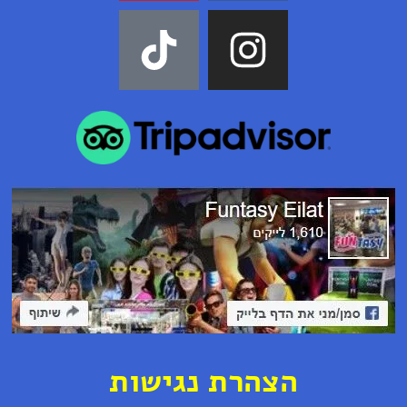
ה
צ
ה
ר
ת נ
ג
י
ש
ו
ת