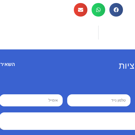
יות
השאירו