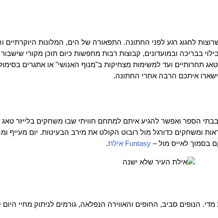
וצות לחגוג רגע לפני החתונה. התפאורה של הים, המלונות היוקרתיים ו
לוי בבריכה ובמועדונים, קבוצות רבות מחפשות כיום תוכן מקורי שישבור 
טאג תחרותיים ועד למשימות מצחיקות ב"מנוף האנושי" או אתגרים בסימול
שיישארו איתכם הרבה אחרי החתונה.
ם בבתי הספר ואפשר להגיע איתם למתחם חוויתי שבו משחקים בלייזר טאג
ות ומשחקים כדורגל מול רובוט הקולט את מירב הבעיטות. יום מעייף ומה
ם בסמוך לאייס מול –
Funtasy אילת
.
די. הנופים סביב, החופים והאווירה הנפלאה, גורמים לניתוק מחיי היום 