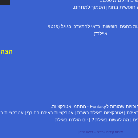
ם וחגים מ 11.00
 חופשית בחניון הסמוך למתחם.
.
ת בחגים וחופשות, כדאי להתעדכן בגוגל (פנטזי
איילנד)
ה
צ
ה
ר
שמורות לFuntasy - מתחמי אטרקציות.
באילת
|
אטרקציות באילת בשבת
|
אטרקציות באילת בחורף
|
אטרקציות ב
ים
|
מה לעשות באילת ?
|
יום הולדת באילת
שירות קידום אתרים – דניאל זריהן