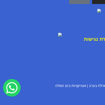
ת נ
ג
י
ש
ו
ת
אילת בערב
|
אטרקציות בים המלח