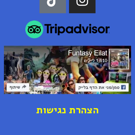
ה
צ
ה
ר
ת נ
ג
י
ש
ו
ת